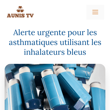
Aller
au
Me
contenu
Alerte urgente pour les
asthmatiques utilisant les
inhalateurs bleus
mai 11, 2026